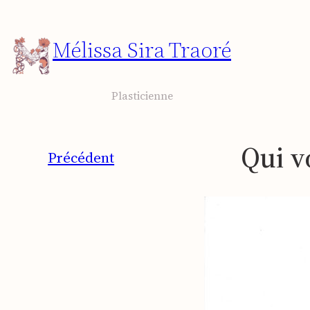
Aller
au
Mélissa Sira Traoré
contenu
Plasticienne
Qui v
Précédent