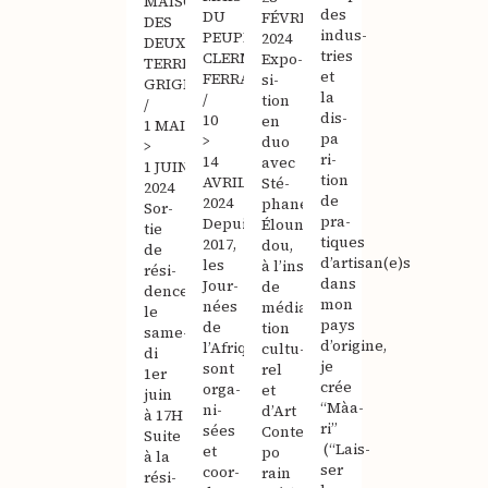
MAISON
des
DU
FÉVRIER
DES
indus­
PEUPLE,
2024
DEUX
tries
CLERMONT-
Expo­
TERRES,
et
FERRAND
si­
GRIGNAN
la
/
tion
/
dis­
10
en
1 MAI
pa­
>
duo
>
ri­
14
avec
1 JUIN
tion
AVRIL
Sté­
2024
de
2024
phane
Sor­
pra­
Depuis
Éloun­
tie
tiques
2017,
dou,
de
d’artisan(e)s
les
à l’institut
rési­
dans
Jour­
de
dence
mon
nées
média­
le
pays
de
tion
same­
d’origine,
l’Afrique
cultu­
di
je
sont
rel
1er
crée
orga­
et
juin
“Màa­
ni­
d’Art
à 17H
ri”
sées
Contem­
Suite
(“Lais­
et
po­
à la
ser
coor­
rain
rési­