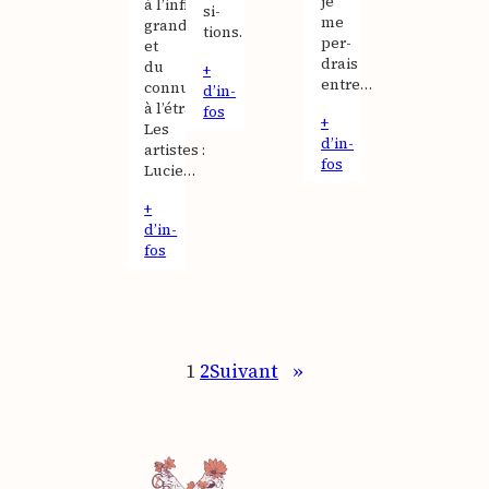
je
à l’infiniment
si­
me
grand”
tions.
per­
et
drais
du
+
entre…
connu
d’in­
à l’étrange.
fos
+
Les
d’in­
artistes :
fos
Lucie…
+
d’in­
fos
1
2
Sui­vant
»