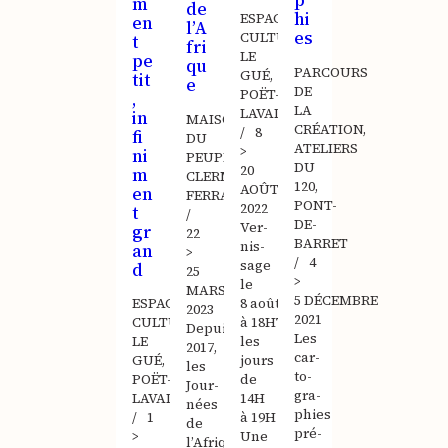
p
m
de
hi
ESPACE
en
l’A
es
CULTUREL
t
fri
LE
pe
qu
PARCOURS
GUÉ,
tit
e
DE
POËT-
,
LA
LAVAL
in
MAISON
CRÉATION,
/ 8
fi
DU
ATELIERS
>
ni
PEUPLE,
DU
20
m
CLERMONT-
120,
AOÛT
en
FERRAND
PONT-
2022
t
/
DE-
Ver­
gr
22
BARRET
nis­
an
>
/ 4
sage
d
25
>
le
MARS
5 DÉCEMBRE
ESPACE
8 août
2023
2021
CULTUREL
à 18HTous
Depuis
Les
LE
les
2017,
car­
GUÉ,
jours
les
to­
POËT-
de
Jour­
gra­
LAVAL
14H
nées
phies
/ 1
à 19H
de
pré­
>
Une
l’Afrique