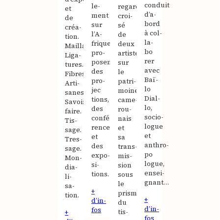
conduit
le­
regard
et
d’a­
ment
croi­
de
bord
sur
sé
créa­
à col­
l’A­
de
tion.
la­
frique
deux
Maillage.
bo­
pro­
artistes
Liga­
rer
posent
sur
tures.
avec
des
le
Fibres.
Baï­
pro­
patri­
Arti­
lo
jec­
moine
sanes.
Dial­
tions,
came­
Savoirs-
lo,
des
rou­
faire.
socio­
confé­
nais
Tis­
logue
rences
et
sage.
et
et
sa
Tres­
anthro­
des
trans­
sage.
po­
expo­
mis­
Mon­
logue,
si­
sion
dia­
ensei­
tions.
sous
li­
gnant…
le
sa­
+
prisme
tion.
+
d’in­
du
d’in­
fos
tis­
+
fos