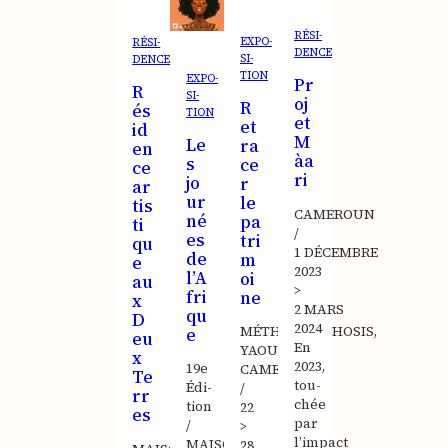
RÉSI­
EXPO­
RÉSI­
DENCE
SI­
DENCE
TION
EXPO­
Pr
R
SI­
oj
R
és
TION
et
et
id
M
Le
ra
en
àa
s
ce
ce
ri
jo
r
ar
ur
le
tis
CAMEROUN
né
pa
ti
/
es
tri
qu
1 DÉCEMBRE
de
m
e
2023
l’A
oi
au
>
fri
ne
x
2 MARS
qu
D
2024
MÉTHAMORPHOSIS,
e
eu
En
YAOUNDÉ,
x
2023,
19e
CAMEROUN
Te
tou­
Édi­
/
rr
chée
tion
22
es
par
/
>
l’impact
MAISON
28