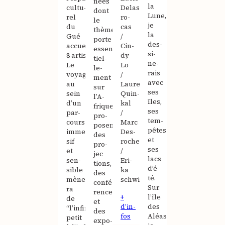
nées
la
cultu­
Delas­
dont
Lune,
rel
ro­
le
je
du
cas
thème
la
Gué
/
porte
des­
accueille
Cin­
essen­
si­
8 artistes.
dy
tiel­
ne­
Le
Lo
le­
rais
voyage
/
ment
avec
au
Laurent
sur
ses
sein
Quin­
l’A­
îles,
d’un
kal
frique
ses
par­
/
pro­
tem­
cours
Marc
posent
pêtes
immer­
Des­
des
et
sif
roches
pro­
ses
et
/
jec­
lacs
sen­
Eri­
tions,
d’é­
sible
ka
des
té.
mène­
schwinte
confé­
Sur
ra
rences
l’île
+
de
et
des
d’in­
“l’infiniment
des
Aléas
fos
petit
expo­