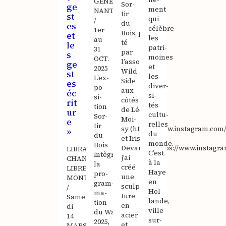
GÉNERALE,
Sor­
ge
ment
NANTES
tir
st
qui
/
du
es
célèbre
1er
Bois, por­
et
les
au
té
le
patri­
31
par
s
moines
OCT.
l’association
ge
et
2025
Wild
st
les
L’ex­
Side
es
diver­
po­
aux
éc
si­
si­
côtés
rit
tés
tion
de Léo
ur
cultu­
Sor­
Moi­
e
relles
tir
sy (https://www.instagram.com
»
du
du
et Iris
monde.
Bois
Devauze (https://www.instagra
LIBRAIRIE
C’est
intègre
j’ai
CHANT
à la
la
créé
LIBRE,
Haye
pro­
une
MONTÉLIMAR
en
gram­
sculp­
/
Hol­
ma­
ture
Same­
lande,
tion
en
di
ville
du Wave
acier
14
sur­
2025,
et
MARS