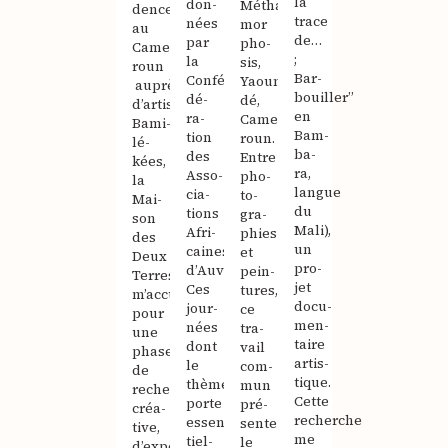
la
don­
Métha­
dence
trace
nées
mor­
au
de…
par
pho­
Came­
;
la
sis,
roun
Bar­
Confé­
Yaoun­
auprès
bouiller”
dé­
dé,
d’artisanes
en
ra­
Came­
Bami­
Bam­
tion
roun.
lé­
ba­
des
Entre
kées,
ra,
Asso­
pho­
la
langue
cia­
to­
Mai­
du
tions
gra­
son
Mali),
Afri­
phies
des
un
caines
et
Deux
pro­
d’Auvergne.
pein­
Terres
jet
Ces
tures,
m’accueille
docu­
jour­
ce
pour
men­
nées
tra­
une
taire
dont
vail
phase
artis­
le
com­
de
tique.
thème
mun
recherche
Cette
porte
pré­
créa­
recherche
essen­
sente
tive,
me
tiel­
le
d’expérimentation