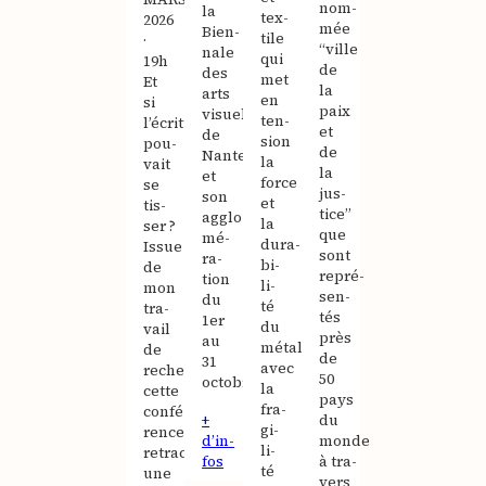
nom­
la
tex­
2026
mée
Bien­
tile
·
“ville
nale
qui
19h
de
des
met
Et
la
arts
en
si
paix
visuels
ten­
l’écriture
et
de
sion
pou­
de
Nantes
la
vait
la
et
force
se
jus­
son
et
tis­
tice”
agglo­
la
ser ?
que
mé­
dura­
Issue
sont
ra­
bi­
de
repré­
tion
li­
mon
sen­
du
té
tra­
tés
1er
du
vail
près
au
métal
de
de
31
avec
recherche,
50
octobre.
la
cette
pays
fra­
confé­
+
du
gi­
rence
d’in­
monde
li­
retrace
fos
à tra­
té
une
vers