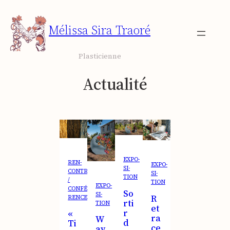
Aller
au
Mélissa Sira Traoré
contenu
Plasticienne
Actualité
EXPO­
REN­
EXPO­
SI­
CONTRE
SI­
TION
/
TION
EXPO­
CONFÉ­
So
SI­
R
RENCE
rti
TION
et
r
«
ra
W
d
Ti
ce
av