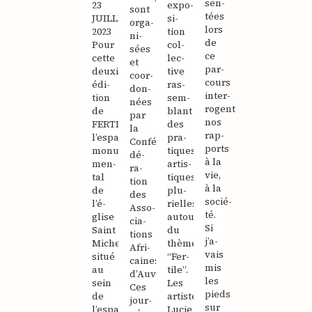
sen­
23
expo­
sont
tées
JUILLET
si­
orga­
lors
2023
tion
ni­
de
Pour
col­
sées
ce
cette
lec­
et
par­
deuxième
tive
coor­
cours
édi­
ras­
don­
inter­
tion
sem­
nées
rogent
de
blant
par
nos
FERTILE,
des
la
rap­
l’espace
pra­
Confé­
ports
monu­
tiques
dé­
à la
men­
artis­
ra­
vie,
tal
tiques
tion
à la
de
plu­
des
socié­
l’é­
rielles
Asso­
té.
glise
autour
cia­
Si
Saint
du
tions
j’a­
Michel
thème
Afri­
vais
situé
“Fer­
caines
mis
au
tile”.
d’Auvergne.
les
sein
Les
Ces
pieds
de
artistes :
jour­
sur
l’espace
Lucie