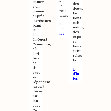
et
immer­
des
la
sion
dégus­
résis­
menée
ta­
tance…
auprès
tions
d’artisanes
culi­
+
bami­
naires,
d’in­
lé­
des
fos
kées
expo­
à l’Ouest-
si­
Cameroun,
tions
où
cultu­
écri­
relles,
ture
la…
et
tis­
+
sage
d’in­
se
fos
répondent
jusqu’à
deve­
nir
lan­
gage.
Ce