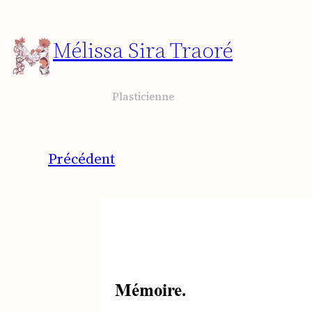
Aller
au
Mélissa Sira Traoré
contenu
Plasticienne
Précédent