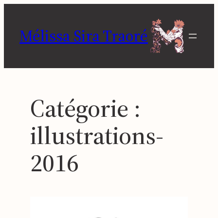
Aller
au
Mélissa Sira Traoré
contenu
Catégorie :
illustrations-
2016