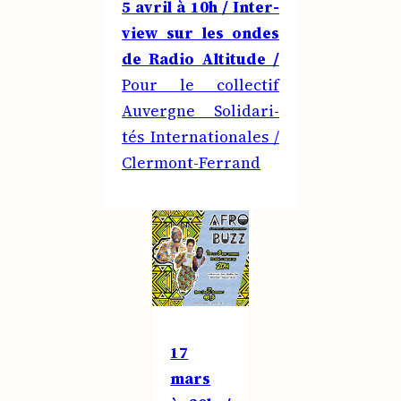
5 avril à 10h / Inter­
view sur les ondes
de Radio Alti­tude /
Pour le col­lec­tif
Auvergne Soli­da­ri­
tés Inter­na­tio­nales /
Cler­mont-Fer­rand
17
mars