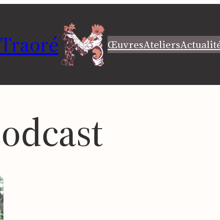
 Traoré
Œuvres
Ateliers
Actualit
odcast