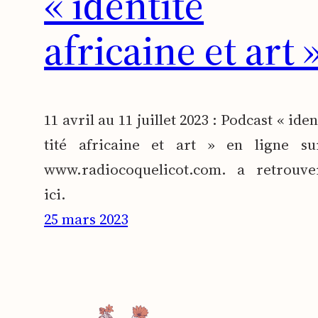
« identité
africaine et art 
11 avril au 11 juillet 2023 : Pod­cast « iden
ti­té afri­caine et art » en ligne su
www.radiocoquelicot.com. a retrou­ve
ici.
25 mars 2023